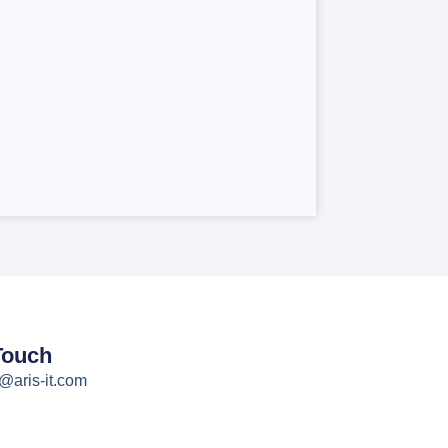
Touch
o@aris-it.com