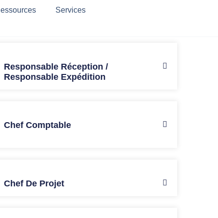
essources
Services
Responsable Réception /
Responsable Expédition
Chef Comptable
Chef De Projet