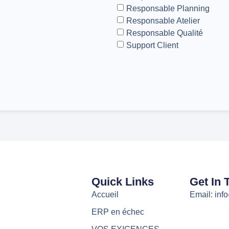
Responsable Planning
Responsable Atelier
Responsable Qualité
Support Client
Quick Links
Get In 
Accueil
Email: inf
ERP en échec