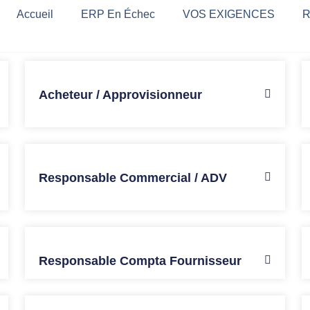
Accueil
ERP En Échec
VOS EXIGENCES
R
Acheteur / Approvisionneur
Responsable Commercial / ADV
Responsable Compta Fournisseur